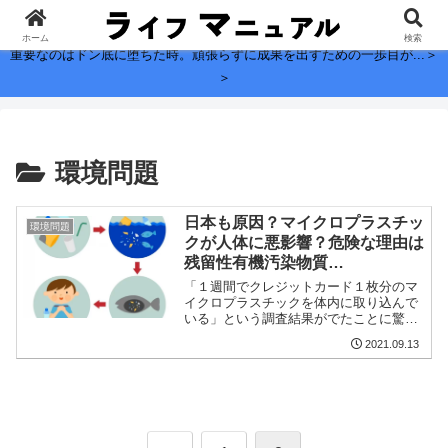
子どもに残したい、お金よりも大切なこと。
ホーム
検索
重要なのはドン底に堕ちた時。頑張らずに成果を出すための一歩目が...＞
＞
環境問題
日本も原因？マイクロプラスチッ
環境問題
クが人体に悪影響？危険な理由は
残留性有機汚染物質…
「１週間でクレジットカード１枚分のマ
イクロプラスチックを体内に取り込んで
いる」という調査結果がでたことに驚き
ですか？なんと、標高3400メートルの大
2021.09.13
自然豊かなピレネー山脈（フランスとス
ペインの間）でも、大都市パリに匹敵す
るほど、大気中のマイ...