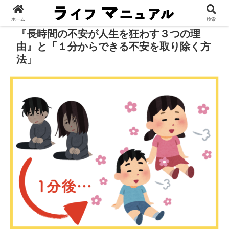
ホーム
検索
『長時間の不安が人生を狂わす３つの理
由』と「１分からできる不安を取り除く方
法」