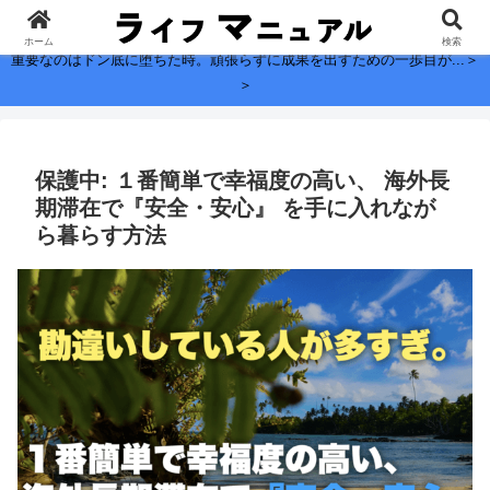
子どもに残したい、お金よりも大切なこと。
ホーム
検索
重要なのはドン底に堕ちた時。頑張らずに成果を出すための一歩目が...＞
＞
保護中: １番簡単で幸福度の高い、 海外長
期滞在で『安全・安心』 を手に入れなが
ら暮らす方法