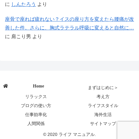
に
しんたろう
より
座骨で座れば疲れない？イスの座り方を変えたら腰痛が改
善した件。さらに、胸式ラテラル呼吸に変えると自然に…
に
肩こり男
より
Home
まずはじめに＞
リラックス
考え方
ブログの使い方
ライフスタイル
仕事効率化
海外生活
人間関係
サイトマップ
© 2020 ライフ マニュアル.