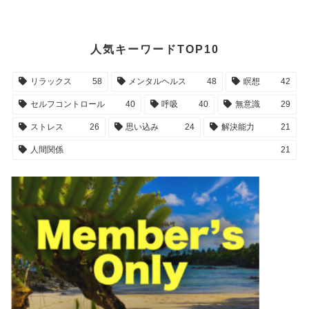
人気キーワードTOP10
リラックス
58
メンタルヘルス
48
瞑想
42
セルフコントロール
40
呼吸
40
無意識
29
ストレス
26
思い込み
24
解決能力
21
人間関係
21