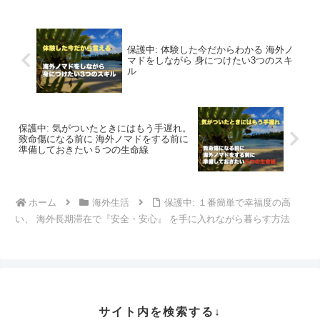
保護中: 体験した今だからわかる 海外ノ
マドをしながら 身につけたい3つのスキ
ル
保護中: 気がついたときにはもう手遅れ。
致命傷になる前に 海外ノマドをする前に
準備しておきたい５つの生命線
ホーム
海外生活
保護中: １番簡単で幸福度の高
い、 海外長期滞在で『安全・安心』 を手に入れながら暮らす方法
サイト内を検索する↓