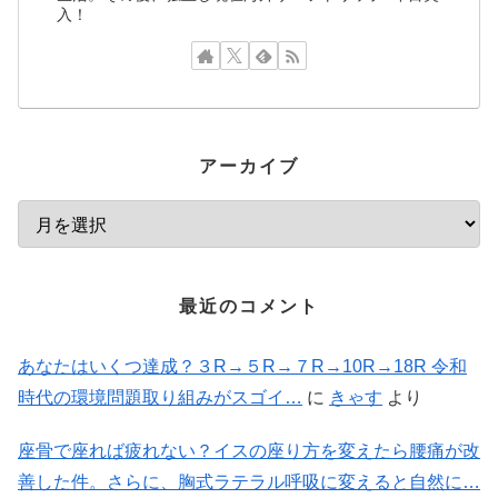
入！
アーカイブ
最近のコメント
あなたはいくつ達成？３R→５R→７R→10R→18R 令和
時代の環境問題取り組みがスゴイ…
に
きゃす
より
座骨で座れば疲れない？イスの座り方を変えたら腰痛が改
善した件。さらに、胸式ラテラル呼吸に変えると自然に…