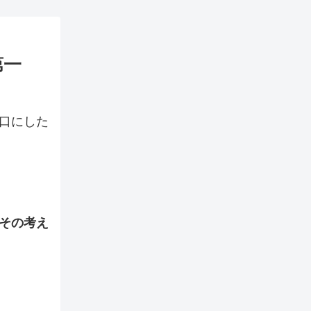
第一
口にした
その考え