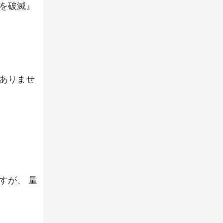
を破滅』
たありませ
すが、 量