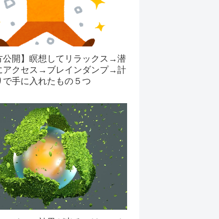
方公開】瞑想してリラックス→潜
にアクセス→ブレインダンプ→計
りで手に入れたもの５つ