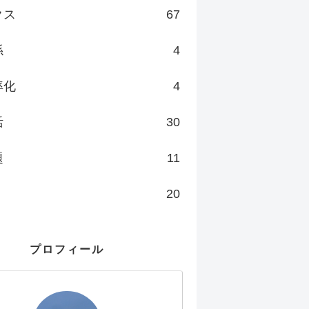
クス
67
係
4
率化
4
活
30
題
11
20
プロフィール