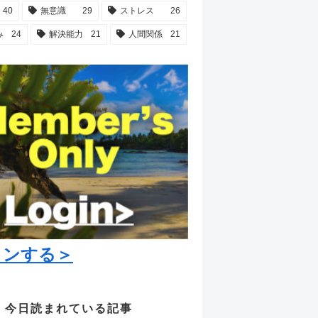
40
無意識
29
ストレス
26
み
24
解決能力
21
人間関係
21
インする＞
今日読まれている記事