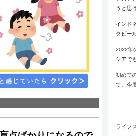
うと思
インド
タビー
2022
シアで
初めて
て、今
ライフ
、盲点ばかりになるので