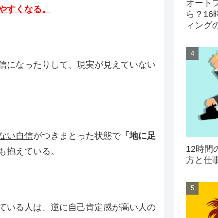
オート
やすくなる。
ら？16
ィングの
信になったりして、現実が見えていない
ない自信
がつきまとった状態で
「地に足
12時
も抱えている。
方と仕
ている人は、逆に自己肯定感が高い人の