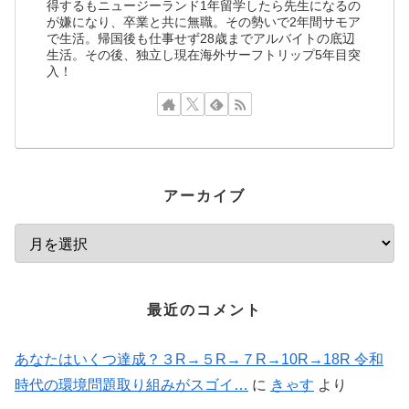
得するもニュージーランド1年留学したら先生になるの
が嫌になり、卒業と共に無職。その勢いで2年間サモア
で生活。帰国後も仕事せず28歳までアルバイトの底辺
生活。その後、独立し現在海外サーフトリップ5年目突
入！
アーカイブ
最近のコメント
あなたはいくつ達成？３R→５R→７R→10R→18R 令和
時代の環境問題取り組みがスゴイ…
に
きゃす
より