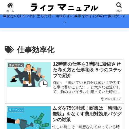
子どもに残したい、お金よりも大切なこと。
ホーム
検索
重要なのはドン底に堕ちた時。頑張らずに成果を出すための一歩目が...＞
＞
仕事効率化
12時間の仕事を3時間に凝縮させ
仕事効率化
た考え方と仕事術を５つのステッ
プで紹介
僕が、「働いている自分は偉い！努力す
る事は尊いことだ！」と大きな勘違いし
て、負のスパイラルに陥っていた時の話
をシェアしようと思う。誰でもそうだと
2021.09.17
思うけど、起業したり自営業やフリーラ
ンス、個人事業主となると売上をたてる
ムダを75%削減！瞑想は「時間の
リラックス
ために、もっぱら仕事、「...
無駄」をなくす費用対効果バツグ
ンの対策
忙しい時こそ「瞑想なんてやっている時