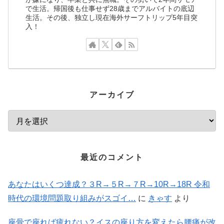
で生活。帰国後も仕事せず28歳までアルバイトの底辺
生活。その後、独立し現在海外サーフトリップ5年目突
入！
アーカイブ
最近のコメント
あなたはいくつ達成？３R→５R→７R→10R→18R 令和
時代の環境問題取り組みがスゴイ…
に
きゃす
より
座骨で座れば疲れない？イスの座り方を変えたら腰痛が改