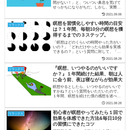
間がない！」と、ついつい鼻息を荒げて
せっかちになりがちだ。しかし、実際は
「瞑想はムダな時間をカットしてくれ
2021.09.06
る」非常に役立つツールであり、急ぐよ
りも瞑想を１分でもいいからしたほうが
瞑想を習慣化しやすい時間の目安
リラックス
結果的に早く用事をかたずけ...
は？１年間、毎朝10分の瞑想を獲
得するまでの３ステップ。
「瞑想はどのくらいの時間やった方がい
いの？」「どれだけやったら効果を実感
できるの？」という質問に対して、「ハ
ーバード大学の研究によると27分が最
2021.08.29
適！ｷﾘ 」とかそんな記事が出てきたりす
るけど、前提として、続けられなけれ
『瞑想、いつやるのがいいです
リラックス
ば、本当の瞑想の効果・...
か？』１年間続けた結果、朝は人
に会う前、夜は寝ながらが効果大
瞑想やるとしたら、いつやるのがいいで
すかね？という質問をいただいたので、
１年間、瞑想を続けた僕の感想を述べた
い。結論を言うと、朝と夜だ。その中で
2021.08.28
も、どっちかと言ったら『朝』を僕はお
すすめしたい。その理由はビックリする
初心者が瞑想やってみたら１回で
リラックス
くらいストレスのない環境...
効果を体感できた方法&毎日10分
の習慣にできたコツ