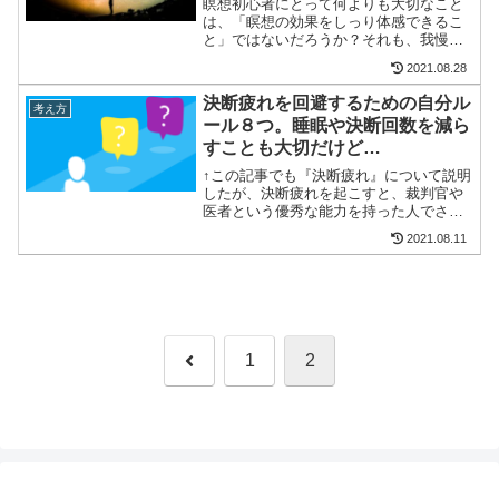
瞑想初心者にとって何よりも大切なこと
は、「瞑想の効果をしっり体感できるこ
と」ではないだろうか？それも、我慢や
努力のいらない短時間の１分で。僕も最
2021.08.28
初は半信半疑だったし、瞑想っていうと
座禅のような修行というか厳しいイメー
決断疲れを回避するための自分ル
考え方
ジを持っていたので、１分...
ール８つ。睡眠や決断回数を減ら
すことも大切だけど…
↑この記事でも『決断疲れ』について説明
したが、決断疲れを起こすと、裁判官や
医者という優秀な能力を持った人でさえ
もミスする用になってくる。逆をいえ
2021.08.11
ば、決断疲れを回避する方法を理解すれ
ば、それだけで大きな失敗をするリスク
を回避できる。少ないエネ...
前
1
2
へ