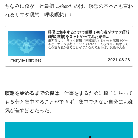
ちなみに僕が一番最初に始めたのは、瞑想の基本とも言わ
れるサマタ瞑想（呼吸瞑想）↓
呼吸に集中するだけで簡単！初心者がサマタ瞑想
(呼吸瞑想)を３ヶ月やってみた結果...
単刀直入に、サマタ瞑想（呼吸瞑想）をやった感想を述べ
ると、サマタ瞑想！メッチャいい！こんな簡単に瞑想して
心を落ち着かせることができるのであれば、試験や大会、
大切なイベントももっといい精神状態で臨めたはずだ...も
っと昔から知っていれば......
2021.08.28
lifestyle-shift.net
瞑想を始めるまでの僕は
、仕事をするために椅子に座って
も５分と集中することができず、集中できない自分にも嫌
気が差すほどだった。