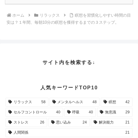
ホーム
リラックス
瞑想を習慣化しやすい時間の目
安は？１年間、毎朝10分の瞑想を獲得するまでの３ステップ。
サイト内を検索する↓
人気キーワードTOP10
リラックス
58
メンタルヘルス
48
瞑想
42
セルフコントロール
40
呼吸
40
無意識
29
ストレス
26
思い込み
24
解決能力
21
人間関係
21