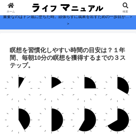
子どもに残したい、お金よりも大切なこと。
ホーム
検索
重要なのはドン底に堕ちた時。頑張らずに成果を出すための一歩目が...＞
＞
瞑想を習慣化しやすい時間の目安は？１年
間、毎朝10分の瞑想を獲得するまでの３ス
テップ。