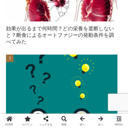
効果が出るまで何時間？どの栄養を遮断しない
と？断食によるオートファジーの発動条件を調
べてみた
【感想】瞑想やったら人生こんなに変わる?精神
HOME
ログイン
シェアする
検索
前へ
次へ
MENU