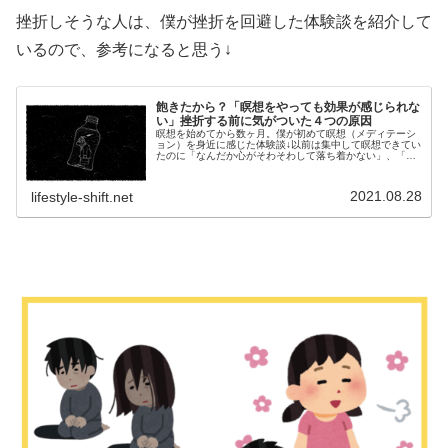
挫折しそうな人は、僕が挫折を回避した体験談を紹介して
いるので、参考になると思う↓
飽きたから？「瞑想をやっても効果が感じられな
い」挫折する前に気がついた４つの原因
瞑想を始めてから数ヶ月。僕が初めて瞑想（メディテーシ
ョン）を身近に感じた体験談↓以前は集中して瞑想できてい
たのに「なんだか心がそわそわして落ち着かない」、「瞑
想をすることが極度のストレスである」と感じるようにな
っていた。心を落ち着かせるため...
2021.08.28
lifestyle-shift.net