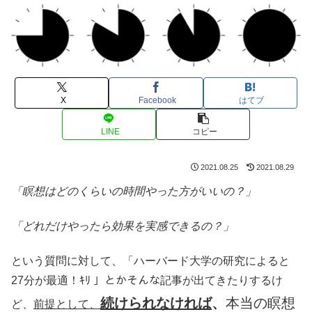
X
Facebook
はてブ
LINE
コピー
2021.08.25
2021.08.29
「瞑想はどのくらいの時間やった方がいいの？」
「どれだけやったら効果を実感できるの？」
という質問に対して、「ハーバード大学の研究によると
27分が最適！ｷﾘ 」とかそんな記事が出てきたりするけ
続けられなければ
、
本当の瞑想
ど、
前提として、