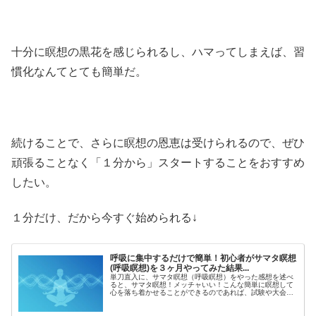
十分に瞑想の黒花を感じられるし、ハマってしまえば、習
慣化なんてとても簡単だ。
続けることで、さらに瞑想の恩恵は受けられるので、ぜひ
頑張ることなく「１分から」スタートすることをおすすめ
したい。
１分だけ、だから今すぐ始められる↓
呼吸に集中するだけで簡単！初心者がサマタ瞑想
(呼吸瞑想)を３ヶ月やってみた結果...
単刀直入に、サマタ瞑想（呼吸瞑想）をやった感想を述べ
ると、サマタ瞑想！メッチャいい！こんな簡単に瞑想して
心を落ち着かせることができるのであれば、試験や大会、
大切なイベントももっといい精神状態で臨めたはずだ...も
っと昔から知っていれば......