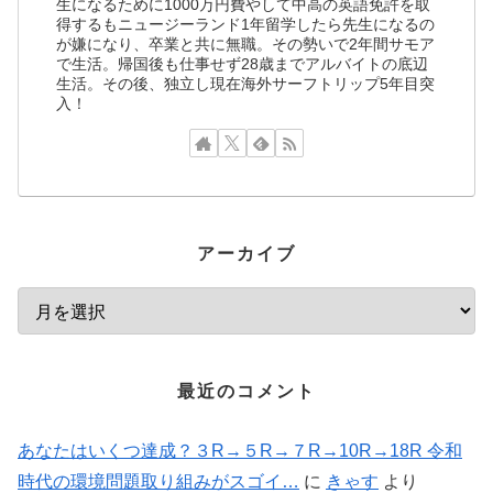
生になるために1000万円費やして中高の英語免許を取
得するもニュージーランド1年留学したら先生になるの
が嫌になり、卒業と共に無職。その勢いで2年間サモア
で生活。帰国後も仕事せず28歳までアルバイトの底辺
生活。その後、独立し現在海外サーフトリップ5年目突
入！
アーカイブ
最近のコメント
あなたはいくつ達成？３R→５R→７R→10R→18R 令和
時代の環境問題取り組みがスゴイ…
に
きゃす
より