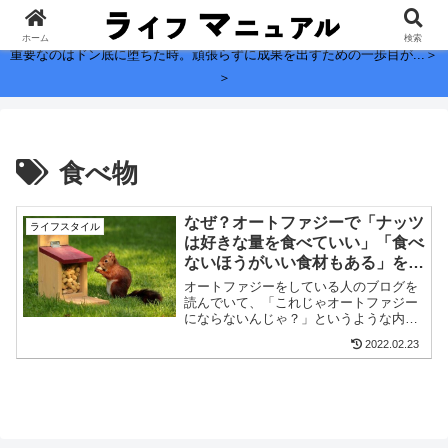
子どもに残したい、お金よりも大切なこと。
ホーム
検索
重要なのはドン底に堕ちた時。頑張らずに成果を出すための一歩目が...＞
＞
食べ物
なぜ？オートファジーで「ナッツ
ライフスタイル
は好きな量を食べていい」「食べ
ないほうがいい食材もある」を調
査してみた
オートファジーをしている人のブログを
読んでいて、「これじゃオートファジー
にならないんじゃ？」というような内容
の記事がたくさんあったので、実際のと
2022.02.23
ころ、どうなのか、本や論文を読んで調
べてみた。オートファジーのメリットだ
けをみている人に限って、...