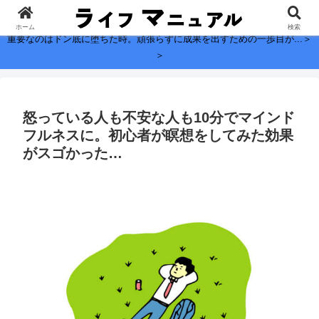
子どもに残したい、お金よりも大切なこと。
ホーム
検索
重要なのはドン底に堕ちた時。頑張らずに成果を出すための一歩目が...＞
＞
怒っている人も不安な人も10分でマインド
フルネスに。初心者が瞑想をしてみた効果
がスゴかった…