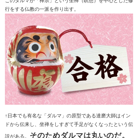
このダルマが「禅宗」という坐禅（瞑想）を中心とした修
行をする仏教の一派を作り出す。
↑日本でも有名な「ダルマ」の原型である達磨大師はイン
ドから伝来し、坐禅をしすぎて手足がなくなったという伝
そのためダルマは丸いのだ。
説がある。