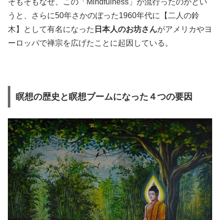
そもそもなぜ、この「Mindfulness」が流行ったのかとい
うと、さらに50年さかのぼった1960年代に【二人の鈴
木】として有名になった
日本人のお坊さん
がアメリカやヨ
ーロッパで禅宗を広げたことに起因している。
瞑想の歴史と瞑想ブームになった４つの要因