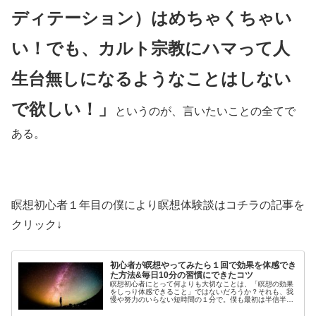
ディテーション）はめちゃくちゃい
い！でも、カルト宗教にハマって人
生台無しになるようなことはしない
で欲しい！」
というのが、言いたいことの全てで
ある。
瞑想初心者１年目の僕により瞑想体験談はコチラの記事を
クリック↓
初心者が瞑想やってみたら１回で効果を体感でき
た方法&毎日10分の習慣にできたコツ
瞑想初心者にとって何よりも大切なことは、「瞑想の効果
をしっり体感できること」ではないだろうか？それも、我
慢や努力のいらない短時間の１分で。僕も最初は半信半疑
だったし、瞑想っていうと座禅のような修行というか厳し
いイメージを持っていたので、１分...