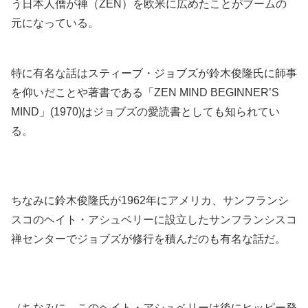
う日本人僧が禅（ZEN）を欧米に広めたことがブームの
元になっている。
特に有名な話はスティーブ・ジョブズが鈴木俊隆氏に師事
を仰いだことや著書である「ZEN MIND BEGINNER’S
MIND」(1970)はジョブズの愛読書としても知られてい
る。
ちなみに鈴木俊隆氏が1962年にアメリカ、サンフランシ
スコのヘイト・アシュベリーに設立したサンフランシスコ
禅センターでジョブズが修行を積んだのも有名な話だ。
（ちなみに、このヘイト・アシュベリーは後にヒッピー発