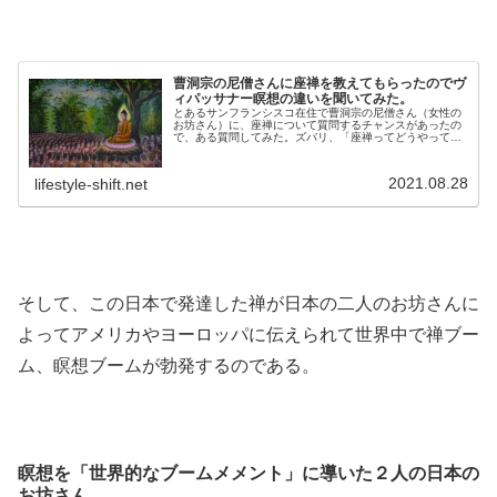
曹洞宗の尼僧さんに座禅を教えてもらったのでヴ
ィパッサナー瞑想の違いを聞いてみた。
とあるサンフランシスコ在住で曹洞宗の尼僧さん（女性の
お坊さん）に、座禅について質問するチャンスがあったの
で、ある質問してみた。ズバリ、「座禅ってどうやって悟
りを開くんですか？」ということだ。釈迦がやっていたの
がヴィパッサナー瞑想（俗称：気づ...
2021.08.28
lifestyle-shift.net
そして、この日本で発達した禅が日本の二人のお坊さんに
よってアメリカやヨーロッパに伝えられて世界中で禅ブー
ム、瞑想ブームが勃発するのである。
瞑想を「世界的なブームメメント」に導いた２人の日本の
お坊さん