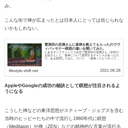
み。
こんな街で禅が広まったとは日本人にとっては信じられな
いかもしれない。
曹洞宗の尼僧さんに座禅を教えてもらったのでヴ
ィパッサナー瞑想の違いを聞いてみた。
とあるサンフランシスコ在住で曹洞宗の尼僧さん（女性の
お坊さん）に、座禅について質問するチャンスがあったの
で、ある質問してみた。ズバリ、「座禅ってどうやって悟
りを開くんですか？」ということだ。釈迦がやっていたの
がヴィパッサナー瞑想（俗称：気づ...
2021.08.28
lifestyle-shift.net
AppleやGoogleの成功の秘訣として瞑想が注目されるよ
うになる
こうした禅などの東洋思想がスティーブ・ジョブズを含む
当時のヒッピーたちの中で流行し1960年代に瞑想
（Meditaion）や禅（ZEN）などの精神的な言葉が流行る