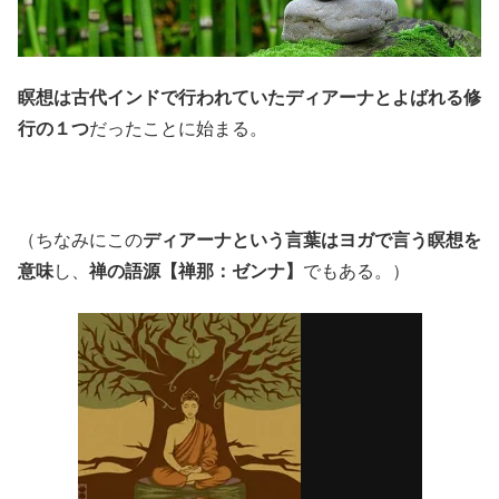
瞑想は古代インドで行われていたディアーナとよばれる修
行の１つ
だったことに始まる。
（ちなみにこの
ディアーナという言葉はヨガで言う瞑想を
意味
し、
禅の語源【禅那：ゼンナ】
でもある。）