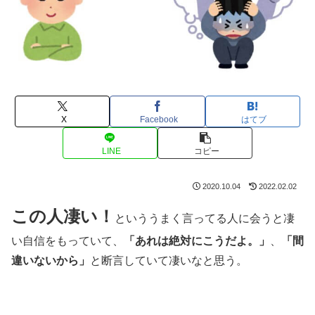
X
Facebook
はてブ
LINE
コピー
2020.10.04
2022.02.02
この人凄い！
といううまく言ってる人に会うと凄
い自信をもっていて、
「あれは絶対にこうだよ。」
、
「間
違いないから」
と断言していて凄いなと思う。