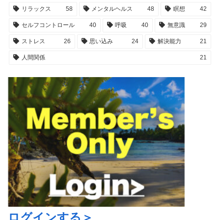
リラックス
58
メンタルヘルス
48
瞑想
42
セルフコントロール
40
呼吸
40
無意識
29
ストレス
26
思い込み
24
解決能力
21
人間関係
21
ログインする＞