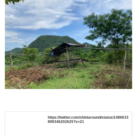
https://twitter.com/shintaround/status/1486633
899346202625?s=21