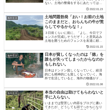
ない。土地の整備をするにあたっては、
いちどショベルカーで道を作ったくらい
2022.01.23
で、それ以外の『仕事』は友達にやって
もらっている。いちおう『仕事』と書い
土地問題勃発「おい！お前の土地
海外生活
ているが、どちらかと...
このままだと、おらんちの牛が荒
らしてやるからな！」
３日前くらいに前に、「よし、今日でフ
ェンスが完成しそうだぞ！」と意気込み
土地を囲うためのフェンスを友達に頼ん
で作ってもらっていた。すると10分くら
2022.01.15
いして、いままで見たことのない人がバ
イクでやってきた。それも２人。きっと
日本が貧しくなったのは「徳」を
海外生活
僕たちが作業を始めたの...
誰もが失ってしまったからなのか
もしれない。
日本はドンドン貧しくなっていく。経済
的にも精神的にも貧しくなっていく。海
外で生活していると、海外の物価がドン
ドン上がっていることをヒシヒシと感じ
2022.01.08
る。まいとしまいとし外食の価格は上が
り、宿の金額も上がっているのだけれ
本当の自由は助けてもらわないと
海外生活
ど、品質が上がっているわけ...
手に入らない。
いままでは堅苦しい内容をブログに書い
てきたが、どうしても頭でっかちになり