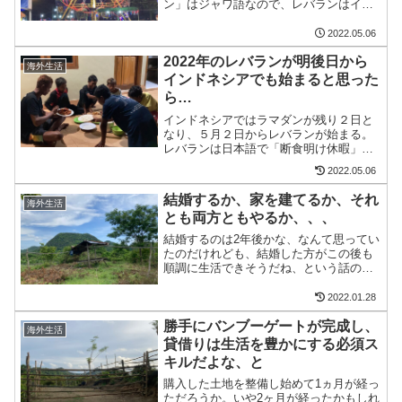
ン」はジャワ語なので、レバランはイン
ドネシアにしかないのだけど...ちなみ
に、マレーシアに住んでいたときにも、
2022.05.06
「たしかに『レバラン』って言葉は聞い
2022年のレバランが明後日から
たことなかったなぁ......
海外生活
インドネシアでも始まると思った
ら…
インドネシアではラマダンが残り２日と
なり、５月２日からレバランが始まる。
レバランは日本語で「断食明け休暇」、
「断食明け大祭」と呼ばれていいるけ
2022.05.06
ど、レバランの意味がよくわからないの
で、友だちに聞いてみた。そもそもレバ
結婚するか、家を建てるか、それ
海外生活
ランとは？ちなみに「レバラ...
とも両方ともやるか、、、
結婚するのは2年後かな、なんて思ってい
たのだけれども、結婚した方がこの後も
順調に生活できそうだね、という話の流
れになった。なぜ、こんなに急に結婚す
るってなったかと言うと、理由はいろい
2022.01.28
ろあるが、ここスンバワ島では、昔の日
勝手にバンブーゲートが完成し、
本のように結婚しないと...
海外生活
貸借りは生活を豊かにする必須ス
キルだよな、と
購入した土地を整備し始めて1ヵ月が経っ
ただろうか。いや2ヶ月が経ったかもしれ