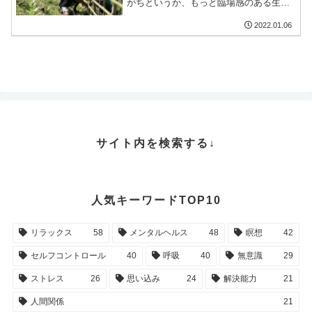
がちというか、もっと臨場感のある生活
を残していきたいと思ったので、日記の
ような内容を書いていこうと思う。１月
2022.01.06
６日、15時24分。今カレンダーをみて
2022年になって、す...
サイト内を検索する↓
人気キーワードTOP10
リラックス
58
メンタルヘルス
48
瞑想
42
セルフコントロール
40
呼吸
40
無意識
29
ストレス
26
思い込み
24
解決能力
21
人間関係
21