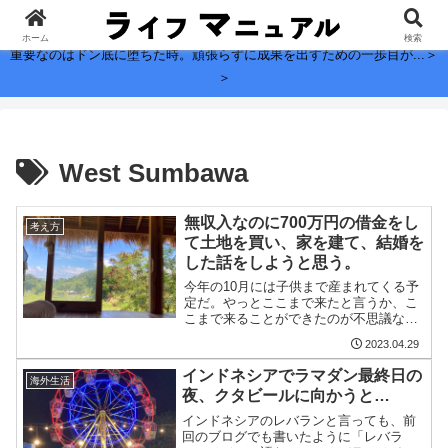
子どもに残したい、お金よりも大切なこと。
ホーム
検索
重要なのはドン底に堕ちた時。頑張らずに成果を出すための一歩目が...＞
＞
West Sumbawa
無収入なのに700万円の借金をし
考え方
て土地を買い、家を建て、結婚を
した話をしようと思う。
今年の10月には子供まで産まれてくる予
定だ。やっとここまで来たと言うか、こ
こまで来ることができたのが不思議なく
らいなのだが、なんとかうまく言って
2023.04.29
て、予定通り、今年も一棟の宿が無事に
建てられそうだ。嫁が妊娠しているの
インドネシアでラマダン最終日の
海外生活
に、家を建てる手配を済ませ...
夜、クタビールに向かうと…
インドネシアのレバランと言っても、前
回のブログでも書いたように「レバラ