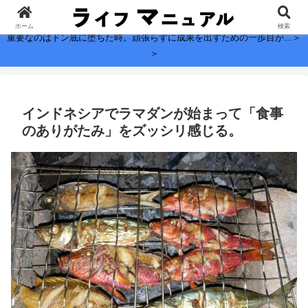
子どもに残したい、お金よりも大切なこと。
ホーム
検索
重要なのはドン底に堕ちた時。頑張らずに成果を出すための一歩目が...＞
＞
インドネシアでラマダンが始まって「食事
のありがたみ」をズッシリ感じる。