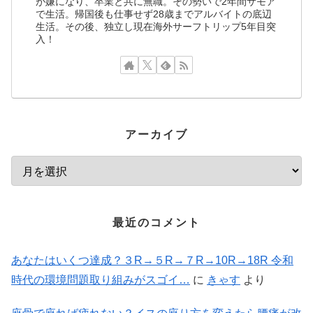
が嫌になり、卒業と共に無職。その勢いで2年間サモア
で生活。帰国後も仕事せず28歳までアルバイトの底辺
生活。その後、独立し現在海外サーフトリップ5年目突
入！
アーカイブ
最近のコメント
あなたはいくつ達成？３R→５R→７R→10R→18R 令和
時代の環境問題取り組みがスゴイ…
に
きゃす
より