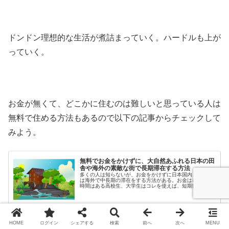
ドンドン理想的な生活が煮詰まっていく。ハードルも上が
っていく。
お金が無くて、どこかに住むのは難しいと思っている人は
無料で住める方法もあるので以下の記事からチェックして
みよう。
無料でお金をかけずに、大自然あふれる日本の田
舎や海外の素敵な街で長期滞在する方法
多くの人は知らないが、お金をかけずに日本国内、もしく
は海外で中長期の滞在をする方法がある。お金はないけど
時間はある高校生、大学生はコレを使えば、短期留学する
のに匹敵するほどの経験ができるだろう。それではさっそ
く、無料であなたのやってみたい理...
2021.11.07
lifestyle-shift.net
HOME
ログイン
シェアする
検索
前へ
次へ
MENU