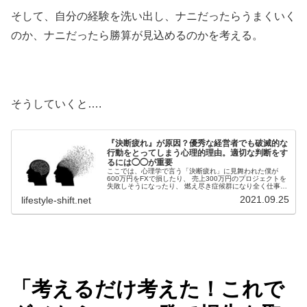
そして、自分の経験を洗い出し、ナニだったらうまくいく
のか、ナニだったら勝算が見込めるのかを考える。
そうしていくと….
『決断疲れ』が原因？優秀な経営者でも破滅的な
行動をとってしまう心理的理由。適切な判断をす
るには◯◯が重要
ここでは、心理学で言う「決断疲れ」に見舞われた僕が
600万円をFXで損したり、 売上300万円のプロジェクトを
失敗しそうになったり、 燃え尽き症候群になり全く仕事す
ることができなくなったりという経験を経て、復活した方
2021.09.25
lifestyle-shift.net
法をシェアしたい。決断...
「考えるだけ考えた！これで