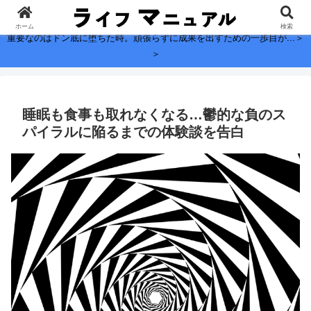
子どもに残したい、お金よりも大切なこと。
ホーム
検索
重要なのはドン底に堕ちた時。頑張らずに成果を出すための一歩目が...＞
＞
睡眠も食事も取れなくなる…鬱的な負のス
パイラルに陥るまでの体験談を告白