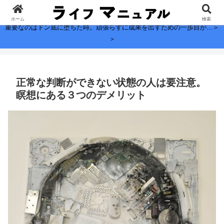
子どもに残したい、お金よりも大切なこと。
ホーム
検索
重要なのはドン底に堕ちた時。頑張らずに成果を出すための一歩目が...＞
＞
正常な判断ができない状態の人は要注意。
瞑想にある３つのデメリット