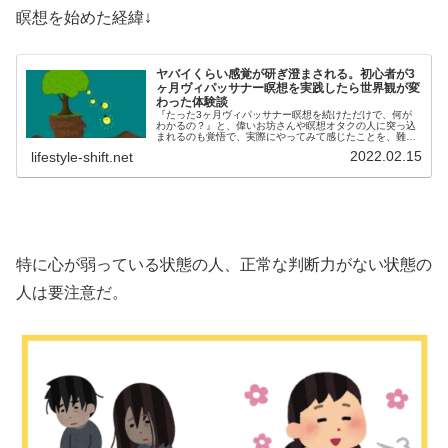
瞑想を始めた経緯↓
ヤバイくらい感覚が研ぎ澄まされる。初心者が3
ヶ月ヴィパッサナー瞑想を実践したら世界観が変
わった体験談
『たった3ヶ月ヴィパッサナー瞑想を続けただけで、何が
わかるの？』と、偉いお坊さんや瞑想オタクの人に突っ込
まれるのも覚悟で、実際にやってみて感じたことを、難し
いことは抜きにして素人らしくカジュアルにシェアした
2022.02.15
lifestyle-shift.net
い。さらに３ヶ月後の様子はコチラ↓...
特に心が弱っている状態の人、正常な判断力がない状態の
人は要注意だ。