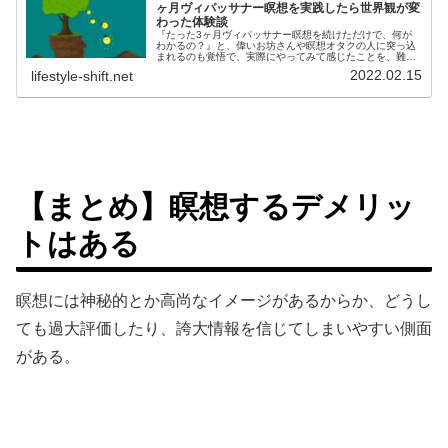
ヶ月ヴィパッサナー瞑想を実践したら世界観が変
わった体験談
『たった3ヶ月ヴィパッサナー瞑想を続けただけで、何が
わかるの？』と、偉いお坊さんや瞑想オタクの人に突っ込
まれるのも覚悟で、実際にやってみて感じたことを、難し
いことは抜きにして素人らしくカジュアルにシェアした
2022.02.15
lifestyle-shift.net
い。さらに３ヶ月後の様子はコチラ↓...
【まとめ】瞑想するデメリッ
トはある
瞑想には神秘的とか高尚なイメージがあるからか、どうし
ても過大評価したり、誇大情報を信じてしまいやすい側面
がある。