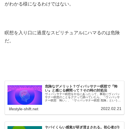
がわかる様になるわけではない。
瞑想を入り口に過度なスピリチュアルにハマるのは危険
だ。
危険なデメリット？ヴィパッサナー瞑想で『怖
い』と感じる瞬間って？その時の対処法
ヴィパッサナー瞑想をやるにあったって、事前にヴィパッ
サナー瞑想のことをググって調べていたら、「ヴィパッサ
ナー瞑想 怖い」、「ヴィパッサナー瞑想 危険」というキ
ーワードが出てきて、そんなわけあるか（笑）恐怖で煽っ
たPV稼ぎの記事だろｗと思って...
2022.02.21
lifestyle-shift.net
ヤバイくらい感覚が研ぎ澄まされる。初心者が3