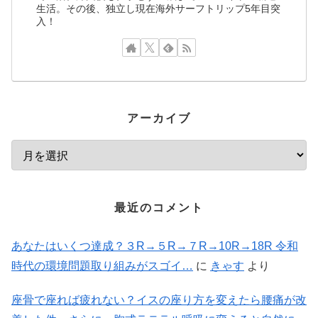
生活。その後、独立し現在海外サーフトリップ5年目突
入！
アーカイブ
最近のコメント
あなたはいくつ達成？３R→５R→７R→10R→18R 令和
時代の環境問題取り組みがスゴイ…
に
きゃす
より
座骨で座れば疲れない？イスの座り方を変えたら腰痛が改