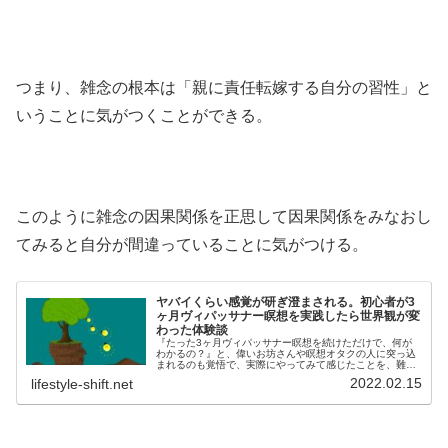
つまり、雑念の根本は「親に責任転嫁する自分の習性」と
いうことに気がつくことができる。
このように雑念の因果関係を正思して因果関係をみなおし
てみると自分が間違っていることに気がつける。
ヤバイくらい感覚が研ぎ澄まされる。初心者が3
ヶ月ヴィパッサナー瞑想を実践したら世界観が変
わった体験談
『たった3ヶ月ヴィパッサナー瞑想を続けただけで、何が
わかるの？』と、偉いお坊さんや瞑想オタクの人に突っ込
まれるのも覚悟で、実際にやってみて感じたことを、難し
いことは抜きにして素人らしくカジュアルにシェアした
2022.02.15
lifestyle-shift.net
い。さらに３ヶ月後の様子はコチラ↓...