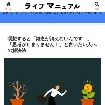
子どもに残したい、お金よりも大切なこと。
ホーム
検索
重要なのはドン底に堕ちた時。頑張らずに成果を出すための一歩目が...＞
＞
瞑想すると「雑念が消えないんです！」
「思考が止まりません！」と言いたい人へ
の解決法