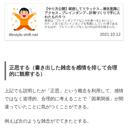
【やり方公開】瞑想してリラックス→潜在意識に
アクセス→ブレインダンプ→計画づくりで手に入
れたもの５つ
最初は「ブレインダンプ？なにそれ食べるとおいしい
の?」と言う位ブレインダンプを馬鹿にしていた僕である
がもはや、ブレインダンプをしなければ1日が始まらない
ほど、ブレインダンプが生活の一部になってきた。なぜか
と言えばタイトルにも書いたように、 ...
2021.10.12
lifestyle-shift.net
正思する（書き出した雑念を感情を排して合理
的に観察する）
上記でも説明したが「正思」という概念を利用して、感情
ではなく道理的、合理的に考えることで「因果関係」が間
違っていたことに気がつくことができる。
例えば次のような雑念がでてきたとする。