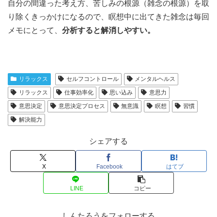
自分の間違った考え方、苦しみの根源（雑念の根源）を取
り除くきっかけになるので、瞑想中に出てきた雑念は毎回
メモにとって、
分析すると解消しやすい。
リラックス
セルフコントロール
メンタルヘルス
リラックス
仕事効率化
思い込み
意思力
意思決定
意思決定プロセス
無意識
瞑想
習慣
解決能力
シェアする
X
Facebook
はてブ
LINE
コピー
しんたろうをフォローする