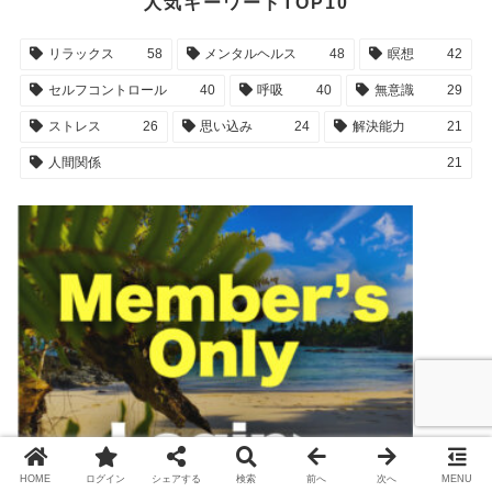
人気キーワードTOP10
リラックス
58
メンタルヘルス
48
瞑想
42
セルフコントロール
40
呼吸
40
無意識
29
ストレス
26
思い込み
24
解決能力
21
人間関係
21
HOME
ログイン
シェアする
検索
前へ
次へ
MENU