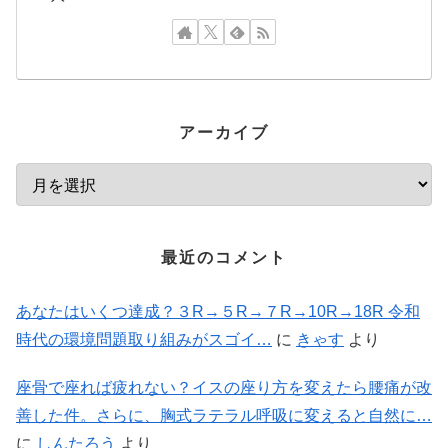
アーカイブ
最近のコメント
あなたはいくつ達成？３R→５R→７R→10R→18R 令和
時代の環境問題取り組みがスゴイ…
に
きゃす
より
座骨で座れば疲れない？イスの座り方を変えたら腰痛が改
善した件。さらに、胸式ラテラル呼吸に変えると自然に…
に
しんたろう
より