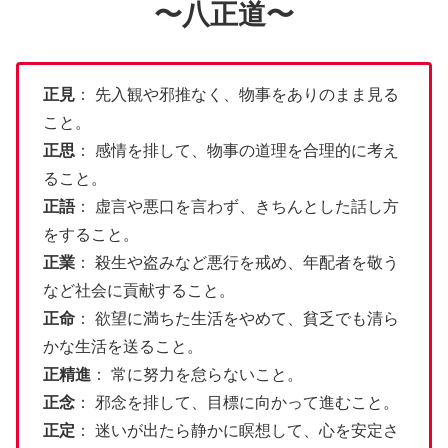
〜八正道〜
正見
： 先入観や邪推なく、物事をありのまま見る
こと。
正思
： 感情を排して、物事の道理を合理的に考え
ること。
正語
： 虚言や悪口を言わず、きちんとした話し方
をすること。
正業
： 殺生や盗みなど悪行を戒め、年配者を敬う
など社会に貢献すること。
正命
： 欲望に満ちた生活をやめて、貧乏でも清ら
かな生活を送ること。
正精進
： 常に努力を怠らないこと。
正念
： 邪念を排して、目標に向かって進むこと。
正定
： 迷いが出たら静かに瞑想して、心を安定さ