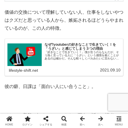
価値の交換について理解していない人、仕事をしないやつ
はクズだと思っている人から、嫉妬されるほどうらやまれ
ているのが、この人の特徴。
なぜ?youtuberの好きなことで生きていく！を
「うざい」と感じてしまう３つの理由
「好きなことで生きていく！」僕が言うのもなんだが、そ
う熱く言っている人に「うざい」という感情を抱くことが
あるのは確かだ。そんな軽々しくバカみたいに言わないで
欲しいと思うからである。一方で、うざく感じない人がい
るのも確かだ。では、なぜ、ある特...
2021.09.10
lifestyle-shift.net
彼の癖、日課は「面白い人にい合うこと」。
そして、普段は知ることのできない面白い話を、読者にシ
ェアしてお金を稼いでいる。
HOME
ログイン
シェアする
検索
前へ
次へ
MENU