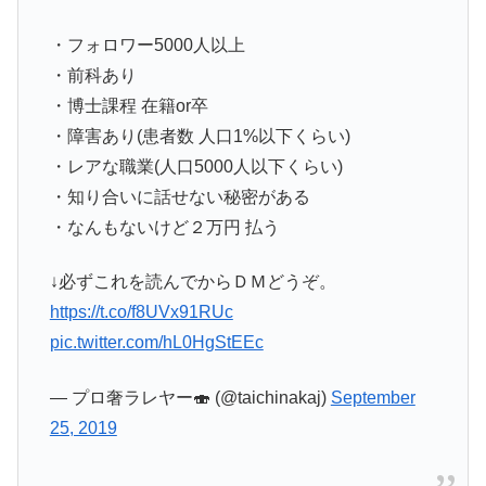
・フォロワー5000人以上
・前科あり
・博士課程 在籍or卒
・障害あり(患者数 人口1%以下くらい)
・レアな職業(人口5000人以下くらい)
・知り合いに話せない秘密がある
・なんもないけど２万円 払う
↓必ずこれを読んでからＤＭどうぞ。
https://t.co/f8UVx91RUc
pic.twitter.com/hL0HgStEEc
— プロ奢ラレヤー🍣 (@taichinakaj)
September
25, 2019