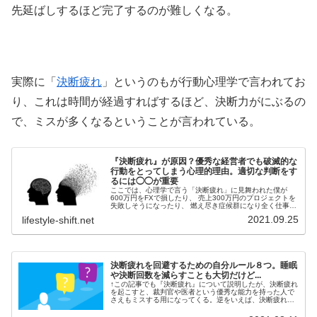
先延ばしするほど完了するのが難しくなる。
実際に「
決断疲れ
」というのもが行動心理学で言われてお
り、これは時間が経過すればするほど、決断力がにぶるの
で、ミスが多くなるということが言われている。
『決断疲れ』が原因？優秀な経営者でも破滅的な
行動をとってしまう心理的理由。適切な判断をす
るには◯◯が重要
ここでは、心理学で言う「決断疲れ」に見舞われた僕が
600万円をFXで損したり、 売上300万円のプロジェクトを
失敗しそうになったり、 燃え尽き症候群になり全く仕事す
ることができなくなったりという経験を経て、復活した方
2021.09.25
lifestyle-shift.net
法をシェアしたい。決断...
決断疲れを回避するための自分ルール８つ。睡眠
や決断回数を減らすことも大切だけど...
↑この記事でも『決断疲れ』について説明したが、決断疲れ
を起こすと、裁判官や医者という優秀な能力を持った人で
さえもミスする用になってくる。逆をいえば、決断疲れを
回避する方法を理解すれば、それだけで大きな失敗をする
リスクを回避できる。少ないエネ...