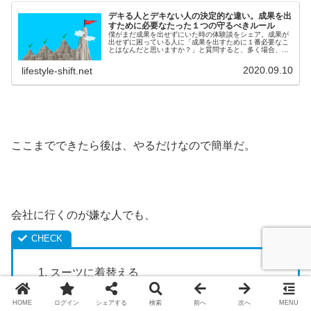
デキる人とデキない人の決定的な違い。成果を出
すために必要なたった１つの守るべきルール
僕がまだ成果を出せずにいた時の体験談をシェア。成果が
出せずに困っている人に「成果を出すために１番必要なこ
とはなんだと思いますか？」と質問すると、多く場合、
「自分のスキルを上げる為に勉強することです。」「人間
関係を広げて協力してくれる人を増や...
2020.09.10
lifestyle-shift.net
ここまでできたら後は、やるだけなので簡単だ。
会社に行くのが嫌な人でも、
スーツに着替える
靴を履く。
HOME
ログイン
シェアする
検索
前へ
次へ
MENU