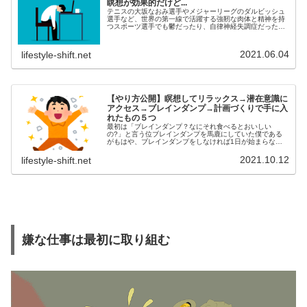
瞑想が効果的だけど...
テニスの大坂なおみ選手やメジャーリーグのダルビッシュ
選手など、世界の第一線で活躍する強靭な肉体と精神を持
つスポーツ選手でも鬱だったり、自律神経失調症だったり
を経験していたことに、ビックリした人もいると思う。こ
の記事でも書いたが、2018年ご...
2021.06.04
lifestyle-shift.net
【やり方公開】瞑想してリラックス→潜在意識に
アクセス→ブレインダンプ→計画づくりで手に入
れたもの５つ
最初は「ブレインダンプ？なにそれ食べるとおいしい
の?」と言う位ブレインダンプを馬鹿にしていた僕である
がもはや、ブレインダンプをしなければ1日が始まらない
ほど、ブレインダンプが生活の一部になってきた。なぜか
と言えばタイトルにも書いたように、 ...
2021.10.12
lifestyle-shift.net
嫌な仕事は最初に取り組む