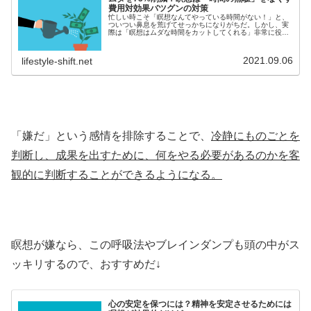
費用対効果バツグンの対策
忙しい時こそ「瞑想なんてやっている時間がない！」と、
ついつい鼻息を荒げてせっかちになりがちだ。しかし、実
際は「瞑想はムダな時間をカットしてくれる」非常に役立
つツールであり、急ぐよりも瞑想を１分でもいいからした
ほうが結果的に早く用事をかたずけ...
2021.09.06
lifestyle-shift.net
「嫌だ」という感情を排除することで、
冷静にものごとを
判断し、成果を出すために、何をやる必要があるのかを客
観的に判断することができるようになる。
瞑想が嫌なら、この呼吸法やブレインダンプも頭の中がス
ッキリするので、おすすめだ↓
心の安定を保つには？精神を安定させるためには