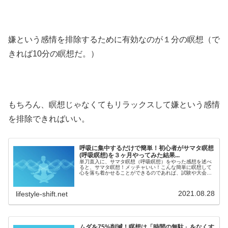
嫌という感情を排除するために有効なのが１分の瞑想（で
きれば10分の瞑想だ。）
もちろん、瞑想じゃなくてもリラックスして嫌という感情
を排除できればいい。
呼吸に集中するだけで簡単！初心者がサマタ瞑想
(呼吸瞑想)を３ヶ月やってみた結果...
単刀直入に、サマタ瞑想（呼吸瞑想）をやった感想を述べ
ると、サマタ瞑想！メッチャいい！こんな簡単に瞑想して
心を落ち着かせることができるのであれば、試験や大会、
大切なイベントももっといい精神状態で臨めたはずだ...も
っと昔から知っていれば......
2021.08.28
lifestyle-shift.net
ムダを75%削減！瞑想は「時間の無駄」をなくす