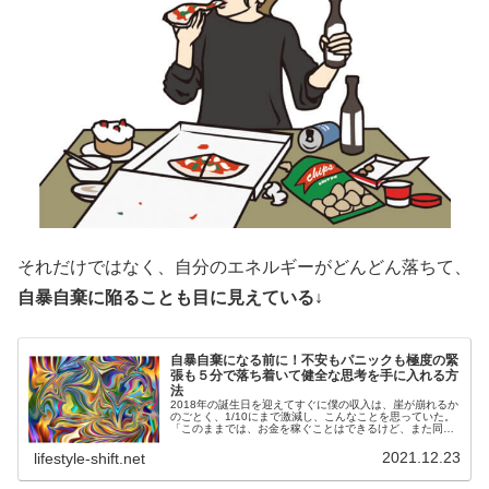
それだけではなく、自分のエネルギーがどんどん落ちて、
自暴自棄に陥ることも目に見えている↓
自暴自棄になる前に！不安もパニックも極度の緊
張も５分で落ち着いて健全な思考を手に入れる方
法
2018年の誕生日を迎えてすぐに僕の収入は、崖が崩れるか
のごとく、1/10にまで激減し、こんなことを思っていた。
「このままでは、お金を稼ぐことはできるけど、また同じ
失敗を味わうことになるだろう...そんなバカなことは、し
たくない！（同じ失敗...
2021.12.23
lifestyle-shift.net