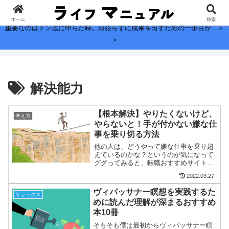
子どもに残したい、お金よりも大切なこと。
ホーム
検索
重要なのはドン底に堕ちた時。頑張らずに成果を出すための一歩目が...＞
＞
解決能力
【根本解決】やりたくないけど、
考え方
やらないと！手が付かない嫌な仕
事を乗り切る方法
他の人は、どうやって嫌な仕事を乗り超
えているのかな？というのが気になって
ググってみると、転職おすすめサイトが
多く出てくる。そして開いてみると、
2022.03.27
「プライベートを充実さえる」「仕事が
終わったときのご褒美を考える」「とり
ヴィパッサナー瞑想を実践するた
リラックス
あえず趣味に走る」ハリボテ...
めに読んだ理解が深まるおすすめ
本10冊
そもそも僕は最初からヴィパッサナー瞑