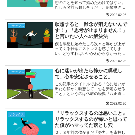
想のことを知って始めたわけではない。
むしろ名前も難しそうだし、胡散臭さや
抽象的な話が多いので避けていた点もあ
2022.02.26
るでも、ある時に思い切ってヴィパッサ
ナー瞑想をやってみようと思ったのは、
瞑想すると「雑念が消えないんで
リラックス
これから紹介する本のおか...
す！」「思考が止まりません！」
と言いたい人への解決法
僕も瞑想し始めたころ次々と浮かび上が
ってくる雑念にストレスを感じてしま
い、どうすればいいかわからなかった。
でも雑念を止める方法や雑念を解消する
2022.02.26
方法を知ってからは、雑念が出てくるこ
とに喜びさえ感じてしまう。なぜなら
心に迷いが出たら静かに瞑想し
リラックス
ば、雑念によって現状打破のヒ...
て、心を安定させること。
この記事のタイトルである「心に迷いが
出たら静かに瞑想して、心を安定させる
こと」というのは仏教の経典『八正道』
の正定に示されていることであり、「不
安定な精神状態は瞑想をすることで安定
2022.02.20
するよ。」という教えである。そう、瞑
『リラックスするのは悪いこと』
想をすると心が安定するの...
リラックス
リラックスするのが怖いと思って
た僕がハマってた落とし穴
２，３年前の僕がまだ『努力』を崇拝し