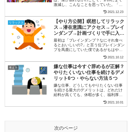
激減し、こんなことを思っていた。「こ
のままでは、お金を稼ぐことはできるけ
2021.12.23
ど、また同じ失敗を味わうことになるだ
ろう...そんなバカなことは、したくな
【やり方公開】瞑想してリラック
リラックス
い！（同じ失敗...
ス→潜在意識にアクセス→ブレイ
ンダンプ→計画づくりで手に入れ
たもの５つ
最初は「ブレインダンプ？なにそれ食べ
るとおいしいの?」と言う位ブレインダン
プを馬鹿にしていた僕であるがもはや、
ブレインダンプをしなければ1日が始まら
2021.10.12
ないほど、ブレインダンプが生活の一部
になってきた。なぜかと言えばタイトル
嫌な仕事は今すぐ辞めるが正解？
考え方
にも書いたように、 ...
やりたくいない仕事を続けるデメ
リット6つ・やらない方法５つ
嫌な仕事、どうしてもやりたくない仕事
を続ける最大のデメリットは、どれだけ
給料が高くても、休暇が多く、福利厚生
がいいとしても、あなたを幸せにしてく
2021.10.01
ないということだ。詳しくは↓だからこ
そ、幸せになりたいのであれば、嫌な仕
事、やりたくない仕事は全...
次のページ