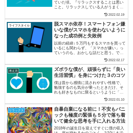
ていた頃。『リラックスすることは悪い
こと。リラックスしている人がうまくい
くはずがない。そんな時間があるのなら
2022.02.19
成果出すことに精進するべきだ。リラッ
クスしている人は怠け者。』という考え
脱スマホ依存！スマートフォン嫌
ライフスタイル
方していた。なので常に仕...
いな僕がスマホを使わないように
なった成功例と失敗例
以前の経緯↓５万円もするスマホを買って
いるにも関わらず、「スマホが嫌い」っ
ていうのも、おかしな話だと思う。で
も、これは、「中毒者が辞めたいのに辞
2022.02.17
められない。ついつい買ってしまう。食
べてしまう。飲んでしまう。吸ってしま
ズボラな僕が、頑張らずに「良い
考え方
う。賭けてしまう。」って...
生活習慣」を身につけた３のコツ
僕は昔から感情に流されやすい性格で、
勉強するのも気分が乗ったときだけ、そ
れも好きなものに限るというように「モ
チベーション」を軸に生活してきた。そ
2022.01.10
の代償として、高いモチベーションを無
理に保つことになり結果、うつ病のよう
自暴自棄になる前に！不安もパニ
リラックス
な状況に追いやられた。話...
ックも極度の緊張も５分で落ち着
いて健全な思考を手に入れる方法
2018年の誕生日を迎えてすぐに僕の収入
は、崖が崩れるかのごとく、1/10にまで